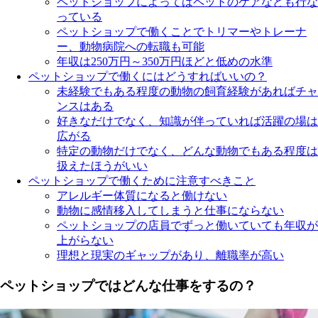
ペットショップによってはペットのケアなども行な
っている
ペットショップで働くことでトリマーやトレーナ
ー、動物病院への転職も可能
年収は250万円～350万円ほどと低めの水準
ペットショップで働くにはどうすればいいの？
未経験でもある程度の動物の飼育経験があればチャ
ンスはある
好きなだけでなく、知識が伴っていれば活躍の場は
広がる
特定の動物だけでなく、どんな動物でもある程度は
扱えたほうがいい
ペットショップで働くために注意すべきこと
アレルギー体質になると働けない
動物に感情移入してしまうと仕事にならない
ペットショップの店員でずっと働いていても年収が
上がらない
理想と現実のギャップがあり、離職率が高い
ペットショップではどんな仕事をするの？