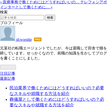
«
医療事務で働くためにはどうすればいいの…
テレフォンアポ
インターとして働くために…
»
検索
プロフィール
id:worqlip
はて
なブ
元某社の転職エージェントでしたが、今は退職して田舎で畑を
ログ
耕しています。せっかくなので、前職の知識を生かしてブログ
Pro
を書くことにしました。
注目記事
最新記事
民泊業界で働くためにはどうすればいいの？必要
なスキルや就職する方法を紹介
葬儀屋として働くためにはどうすればいいの？必
要なスキルや就職する方法を紹介