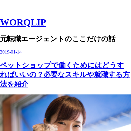
WORQLIP
元転職エージェントのここだけの話
2019
-
01
-
14
ペットショップで働くためにはどうす
ればいいの？必要なスキルや就職する方
法を紹介