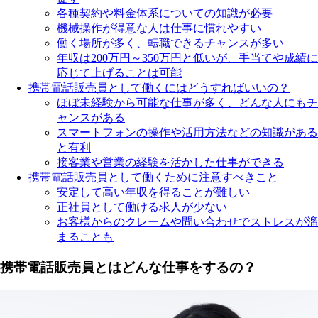
各種契約や料金体系についての知識が必要
機械操作が得意な人は仕事に慣れやすい
働く場所が多く、転職できるチャンスが多い
年収は200万円～350万円と低いが、手当てや成績に
応じて上げることは可能
携帯電話販売員として働くにはどうすればいいの？
ほぼ未経験から可能な仕事が多く、どんな人にもチ
ャンスがある
スマートフォンの操作や活用方法などの知識がある
と有利
接客業や営業の経験を活かした仕事ができる
携帯電話販売員として働くために注意すべきこと
安定して高い年収を得ることが難しい
正社員として働ける求人が少ない
お客様からのクレームや問い合わせでストレスが溜
まることも
携帯電話販売員とはどんな仕事をするの？