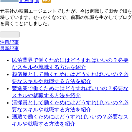
id:worqlip
はて
なブ
元某社の転職エージェントでしたが、今は退職して田舎で畑を
ログ
耕しています。せっかくなので、前職の知識を生かしてブログ
Pro
を書くことにしました。
注目記事
最新記事
民泊業界で働くためにはどうすればいいの？必要
なスキルや就職する方法を紹介
葬儀屋として働くためにはどうすればいいの？必
要なスキルや就職する方法を紹介
製造業で働くためにはどうすればいいの？必要な
スキルや就職する方法を紹介
清掃員として働くためにはどうすればいいの？必
要なスキルや就職する方法を紹介
酒蔵で働くためにはどうすればいいの？必要なス
キルや就職する方法を紹介