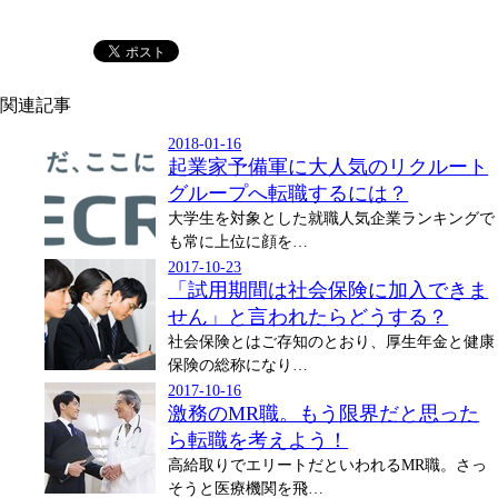
関連記事
2018-01-16
起業家予備軍に大人気のリクルート
グループへ転職するには？
大学生を対象とした就職人気企業ランキングで
も常に上位に顔を…
2017-10-23
「試用期間は社会保険に加入できま
せん」と言われたらどうする？
社会保険とはご存知のとおり、厚生年金と健康
保険の総称になり…
2017-10-16
激務のMR職。もう限界だと思った
ら転職を考えよう！
高給取りでエリートだといわれるMR職。さっ
そうと医療機関を飛…