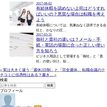
2017-08-02
有給休暇を認めない上司はどうすれ
ばいいの？悪質な場合は転職を考え
よう
有給休暇については、気兼ねなく請求できる会
社と、かなりの圧…
2017-03-31
御社と貴社の違いは？メール・手
紙・電話の場面に合った正しい使い
方を知ろう
ビジネス用語として登場する「御社」と「貴
社」の使い分け。似…
«
実は大きく違う「週休2日制」と「完全週休…
転職会議のク
チコミに信憑性はある？書き…
»
検索
プロフィール