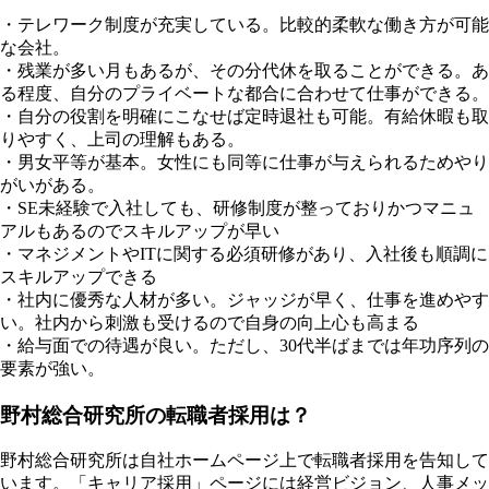
・テレワーク制度が充実している。比較的柔軟な働き方が可能
な会社。
・残業が多い月もあるが、その分代休を取ることができる。あ
る程度、自分のプライベートな都合に合わせて仕事ができる。
・自分の役割を明確にこなせば定時退社も可能。有給休暇も取
りやすく、上司の理解もある。
・男女平等が基本。女性にも同等に仕事が与えられるためやり
がいがある。
・SE未経験で入社しても、研修制度が整っておりかつマニュ
アルもあるのでスキルアップが早い
・マネジメントやITに関する必須研修があり、入社後も順調に
スキルアップできる
・社内に優秀な人材が多い。ジャッジが早く、仕事を進めやす
い。社内から刺激も受けるので自身の向上心も高まる
・給与面での待遇が良い。ただし、30代半ばまでは年功序列の
要素が強い。
野村総合研究所の転職者採用は？
野村総合研究所は自社ホームページ上で転職者採用を告知して
います。「キャリア採用」ページには経営ビジョン、人事メッ