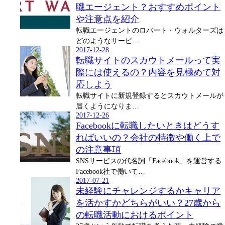
職エージェント？おすすめポイント
や注意点を紹介
転職エージェントのロバート・ウォルターズは
どのようなサービ…
2017-12-28
転職サイトのスカウトメールって実
際には使えるの？内容を見極めて対
応しよう
転職サイトに新規登録するとスカウトメールが
届くようになりま…
2017-12-26
Facebookに転職したいときはどうす
ればいいの？会社の特徴や働く上で
の注意事項
SNSサービスの代名詞「Facebook」を運営する
Facebook社で働いて…
2017-07-21
未経験にチャレンジするかキャリア
を活かすかどちらがいい？27歳から
の転職活動におけるポイント