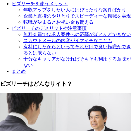
ビズリーチを使うメリット
年収アップをしたい人にはぴったりな案件ばかり
企業と直接のやりとりでスピーディーな転職を実現
転職が決まるとお祝い金も貰える
ビズリーチのデメリットや注意事項
無料会員では求人案件への応募がほとんどできない
スカウトメールの内容がイマイチなことも
有料にしたからといってそれだけで良い転職ができ
るとは限らない
十分なキャリアがなければそもそも利用する意味が
ない
まとめ
ビズリーチはどんなサイト？