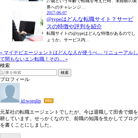
27歳という年齢で転職を考えた時、未経験の業
界へのチャレンジ…
2017-06-07
@typeはどんな転職サイト？サービ
スの特徴や評判を紹介
転職サイトの@typeはどんな特徴があるのでし
ょうか。サービス内…
«
マイナビエージェントはどんな人が使うべ…
リニューアルし
て間もないエン転職！その…
»
検索
プロフィール
id:worqlip
はて
なブ
元某社の転職エージェントでしたが、今は退職して田舎で畑を
ログ
耕しています。せっかくなので、前職の知識を生かしてブログ
Pro
を書くことにしました。